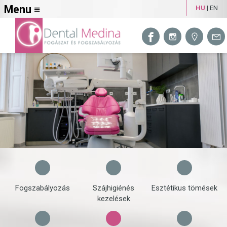
Menu ≡
HU
|
EN
Fogszabályozás
Szájhigiénés
Esztétikus tömések
kezelések