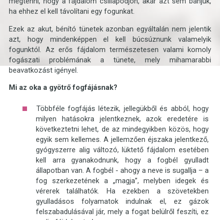
megtenni, hogy a fájdalom csillapodjon, akár azt sem bánjuk,
ha ehhez el kell távolítani egy fogunkat.
Ezek az akut, bénító tünetek azonban egyáltalán nem jelentik
azt, hogy mindenképpen el kell búcsúznunk valamelyik
fogunktól. Az erős fájdalom természetesen valami komoly
fogászati problémának a tünete, mely mihamarabbi
beavatkozást igényel.
Mi az oka a gyötrő fogfájásnak?
Többféle fogfájás létezik, jellegükből és abból, hogy
milyen hatásokra jelentkeznek, azok eredetére is
következtetni lehet, de az mindegyikben közös, hogy
egyik sem kellemes. A jellemzően éjszaka jelentkező,
gyógyszerre alig változó, lüktető fájdalom esetében
kell arra gyanakodnunk, hogy a fogbél gyulladt
állapotban van. A fogbél - ahogy a neve is sugallja – a
fog szerkezetének a „magja”, melyben idegek és
vérerek találhatók. Ha ezekben a szövetekben
gyulladásos folyamatok indulnak el, ez gázok
felszabadulásával jár, mely a fogat belülről feszíti, ez