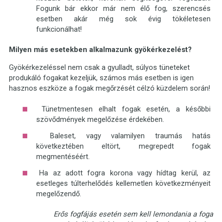
Fogunk bár ekkor már nem élő fog, szerencsés
esetben akár még sok évig tökéletesen
funkcionálhat!
Milyen más esetekben alkalmazunk gyökérkezelést?
Gyökérkezeléssel nem csak a gyulladt, súlyos tüneteket
produkáló fogakat kezeljük, számos más esetben is igen
hasznos eszköze a fogak megőrzését célzó küzdelem során!
Tünetmentesen elhalt fogak esetén, a későbbi
szövődmények megelőzése érdekében.
Baleset, vagy valamilyen traumás hatás
következtében eltört, megrepedt fogak
megmentéséért.
Ha az adott fogra korona vagy hídtag kerül, az
esetleges túlterhelődés kellemetlen következményeit
megelőzendő.
Erős fogfájás esetén sem kell lemondania a foga