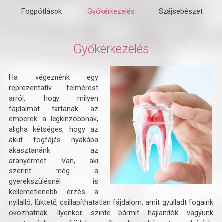
Fogpótlások
Gyökérkezelés
Szájsebészet
Gyökérkezelés
Ha végeznénk egy
reprezentatív felmérést
arról, hogy milyen
fájdalmat tartanak az
emberek a legkínzóbbnak,
aligha kétséges, hogy az
akut fogfájás nyakába
akasztanánk az
aranyérmet. Van, aki
szerint még a
gyerekszülésnél is
kellemetlenebb érzés a
nyilalló, lüktető, csillapíthatatlan fájdalom, amit gyulladt fogaink
okozhatnak. Ilyenkor szinte bármit hajlandók vagyunk