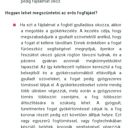
pedig fájdalmat okoz.
Hogyan lehet megszüntetni az erős fogfájást?
Ha ezt a fájdalmat a fogbél gyulladása okozza, akkor
a megoldás a gyökérkezelés. A kezelés célja, hogy
megszabaduljunk a gyulladt szövetektől anélkül, hogy
a fogat el kellene távolítani. Ennek érdekében a fogat
fúróeszköz segítségével megnyitjuk, ilyenkor a
feszülést okozó gázok rögtön távozni tudnak, és a
páciens gyakran azonnali megkönnyebbülést
tapasztal. Az így keletkezett nyíláson keresztül a fog
belsejéből és a gyökércsatornákból eltávolítjuk a
gyulladt szöveteket, a fogat pedig gyógyszeres
töméssel látjuk el. A gyökérkezeléseket szinte mindig
több ülésben végezzük, mely során a gyógyszeres
tömés többszöri cseréjére, a fog többszöri
áttisztítására is szükség lehet. A gyógyult,
tünetmentes fogat gyökértöméssel zárjuk le, a fog
koronai részét pedig ezt követően állítjuk helyre. Ezt
vagy egyszerű fogtöméssel, vagy fogtechnikában
készülő betétek, koronák segítségével végezzük.