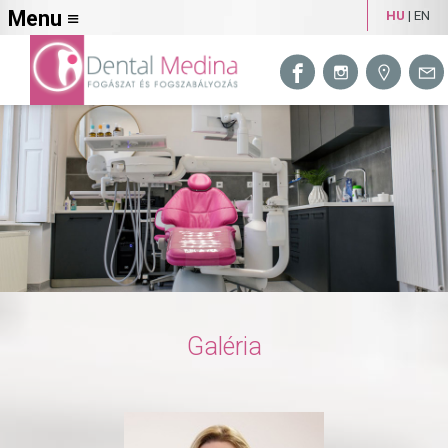
Menu ≡
HU
|
EN
Galéria