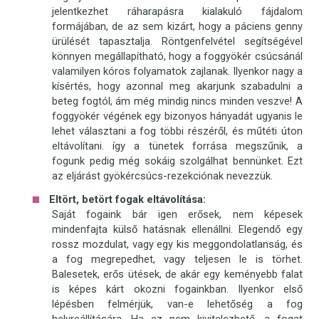
jelentkezhet ráharapásra kialakuló fájdalom
formájában, de az sem kizárt, hogy a páciens genny
ürülését tapasztalja. Röntgenfelvétel segítségével
könnyen megállapítható, hogy a foggyökér csúcsánál
valamilyen kóros folyamatok zajlanak. Ilyenkor nagy a
kísértés, hogy azonnal meg akarjunk szabadulni a
beteg fogtól, ám még mindig nincs minden veszve! A
foggyökér végének egy bizonyos hányadát ugyanis le
lehet választani a fog többi részéről, és műtéti úton
eltávolítani. így a tünetek forrása megszűnik, a
fogunk pedig még sokáig szolgálhat bennünket. Ezt
az eljárást gyökércsúcs-rezekciónak nevezzük.
Eltört, betört fogak eltávolítása:
Saját fogaink bár igen erősek, nem képesek
mindenfajta külső hatásnak ellenállni. Elegendő egy
rossz mozdulat, vagy egy kis meggondolatlanság, és
a fog megrepedhet, vagy teljesen le is törhet.
Balesetek, erős ütések, de akár egy keményebb falat
is képes kárt okozni fogainkban. Ilyenkor első
lépésben felmérjük, van-e lehetőség a fog
helyreállítására. Ha ez nem kivitelezhető, a fogat