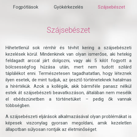
Fogpótlások
Gyökérkezelés
Szájsebészet
Szájsebészet
Hihetetlenül sok rémhír és tévhit kering a szájsebészeti
kezelések körül. Mindenkinek van olyan ismerőse, aki hetekig
feldagadt arccal járt dolgozni, vagy aki 5 kilót fogyott a
bölcsességfog húzása után, mert nem tudott szilárd
táplálékot enni. Természetesen tagadhatatlan, hogy léteznek
ilyen esetek, de mint tudjuk, az ijesztő történeteknek hatalmas
a hírértékük. Azok a kollégák, akik bármiféle panasz nélkül
estek át szájsebészeti beavatkozáson, általában nem mesélik
el ebédszünetben a történetüket – pedig ők vannak
többségben.
A szájsebészeti eljárások alkalmazásával olyan problémákat is
képesek viszonylag gyorsan megoldani, amik kezeletlen
állapotban súlyosan rontják az életminőséget.