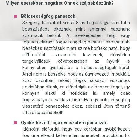
Milyen esetekben segíthet Önnek szájsebészünk?
Bölcsességfog panaszok:
Szegény, hányatott sorsú 8-as fogaink gyakran több
bosszúságot okoznak, mint amennyi hasznunk
származik belőlük. A növekedésben félig, vagy
teljesen elakadt fogak rengeteg panaszt okozhatnak.
Nehézkes tisztításuk miatt szinte borítékolható, hogy
előbb-utóbb szuvasodni kezdenek, előnytelen
tengelyállásuk következtében az ínyünk is
könnyebben gyulladt be a bölcsességfogak körül.
Arról nem is beszélve, hogy az úgynevezett impaktált,
azaz csontban rekedt fogak sokszor vízszintes
pozícióban állnak, és előretolják az összes fogat, így
könnyen alakul ki torlódás is, amely csak
fogszabályozással kezelhető. Ha egy bölcsességfog
visszatérő panaszokat okoz, sebészi úton történő
eltávolítása indokolt!
Gyökérkezelt fogak visszatérő panaszai:
Időnként előfordul, hogy egy korábban gyökérkezelt
fog újra elkezd kellemetlen tüneteket produkálni. Ez