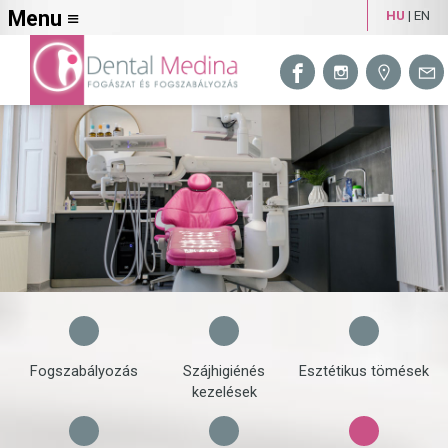
Menu ≡
HU
|
EN
Fogszabályozás
Szájhigiénés
Esztétikus tömések
kezelések