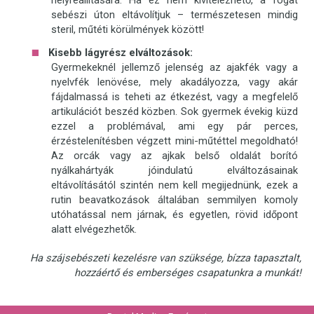
sebészi úton eltávolítjuk – természetesen mindig
steril, műtéti körülmények között!
Kisebb lágyrész elváltozások:
Gyermekeknél jellemző jelenség az ajakfék vagy a
nyelvfék lenövése, mely akadályozza, vagy akár
fájdalmassá is teheti az étkezést, vagy a megfelelő
artikulációt beszéd közben. Sok gyermek évekig küzd
ezzel a problémával, ami egy pár perces,
érzéstelenítésben végzett mini-műtéttel megoldható!
Az orcák vagy az ajkak belső oldalát borító
nyálkahártyák jóindulatú elváltozásainak
eltávolításától szintén nem kell megijednünk, ezek a
rutin beavatkozások általában semmilyen komoly
utóhatással nem járnak, és egyetlen, rövid időpont
alatt elvégezhetők.
Ha szájsebészeti kezelésre van szüksége, bízza tapasztalt,
hozzáértő és emberséges csapatunkra a munkát!