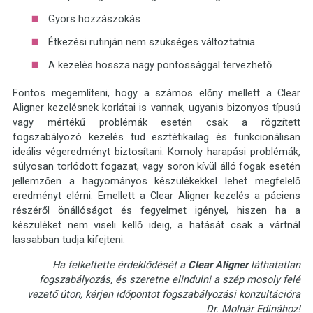
Gyors hozzászokás
Étkezési rutinján nem szükséges változtatnia
A kezelés hossza nagy pontossággal tervezhető.
Fontos megemlíteni, hogy a számos előny mellett a Clear
Aligner kezelésnek korlátai is vannak, ugyanis bizonyos típusú
vagy mértékű problémák esetén csak a rögzített
fogszabályozó kezelés tud esztétikailag és funkcionálisan
ideális végeredményt biztosítani. Komoly harapási problémák,
súlyosan torlódott fogazat, vagy soron kívül álló fogak esetén
jellemzően a hagyományos készülékekkel lehet megfelelő
eredményt elérni. Emellett a Clear Aligner kezelés a páciens
részéről önállóságot és fegyelmet igényel, hiszen ha a
készüléket nem viseli kellő ideig, a hatását csak a vártnál
lassabban tudja kifejteni.
Ha felkeltette érdeklődését a
Clear Aligner
láthatatlan
fogszabályozás, és szeretne elindulni a szép mosoly felé
vezető úton, kérjen időpontot fogszabályozási konzultációra
Dr. Molnár Edinához!