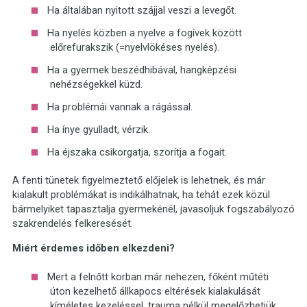
Ha általában nyitott szájjal veszi a levegőt.
Ha nyelés közben a nyelve a fogívek között
előrefurakszik (=nyelvlökéses nyelés).
Ha a gyermek beszédhibával, hangképzési
nehézségekkel küzd.
Ha problémái vannak a rágással.
Ha ínye gyulladt, vérzik.
Ha éjszaka csikorgatja, szorítja a fogait.
A fenti tünetek figyelmeztető előjelek is lehetnek, és már
kialakult problémákat is indikálhatnak, ha tehát ezek közül
bármelyiket tapasztalja gyermekénél, javasoljuk fogszabályozó
szakrendelés felkeresését.
Miért érdemes időben elkezdeni?
Mert a felnőtt korban már nehezen, főként műtéti
úton kezelhető állkapocs eltérések kialakulását
kíméletes kezeléssel, trauma nélkül megelőzhetjük.