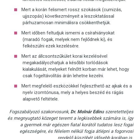
Mert a korán felismert rossz szokások (cumizás,
ujjszopás) következményeit a leszoktatással
párhuzamosan minimálisra csökkenthetjük.
Mert időben feltudjuk ismerni a csírahiányokat
(maradó fogak, melyek nem fejlődnek ki), és
felkészülni ezek kezelésére.
Mert az állcsontszűkület korai kezelésével
megakadályozhatjuk a későbbi torlódások
kialakulását, melyeket felnőtt korban már lehet, hogy
csak fogeltávolítás árán lehetne kezelni.
Mert megfelelő eszközökkel fejleszthető az ajkak és a
nyelv izomtónusa, mely a helyes beszéd és rágás
alapvető feltétele.
Fogszabályozó szakorvosunk,
Dr. Molnár Edin
a szeretetteljes
és megnyugtató közeget teremt a legkisebbek számára is, így
a gyermek már egészen fiatal korától tudatos lesz fogai
egészségére, és félelem nélkül fogja átlépni a fogorvosi
rendelő küszöbét idősebb korában is.