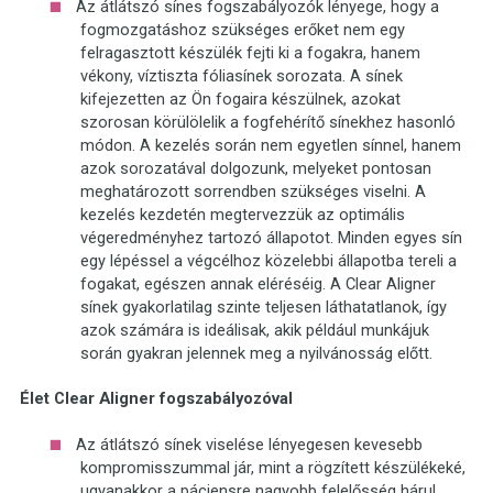
Az átlátszó sínes fogszabályozók lényege, hogy a
fogmozgatáshoz szükséges erőket nem egy
felragasztott készülék fejti ki a fogakra, hanem
vékony, víztiszta fóliasínek sorozata. A sínek
kifejezetten az Ön fogaira készülnek, azokat
szorosan körülölelik a fogfehérítő sínekhez hasonló
módon. A kezelés során nem egyetlen sínnel, hanem
azok sorozatával dolgozunk, melyeket pontosan
meghatározott sorrendben szükséges viselni. A
kezelés kezdetén megtervezzük az optimális
végeredményhez tartozó állapotot. Minden egyes sín
egy lépéssel a végcélhoz közelebbi állapotba tereli a
fogakat, egészen annak eléréséig. A Clear Aligner
sínek gyakorlatilag szinte teljesen láthatatlanok, így
azok számára is ideálisak, akik például munkájuk
során gyakran jelennek meg a nyilvánosság előtt.
Élet Clear Aligner fogszabályozóval
Az átlátszó sínek viselése lényegesen kevesebb
kompromisszummal jár, mint a rögzített készülékeké,
ugyanakkor a páciensre nagyobb felelősség hárul,