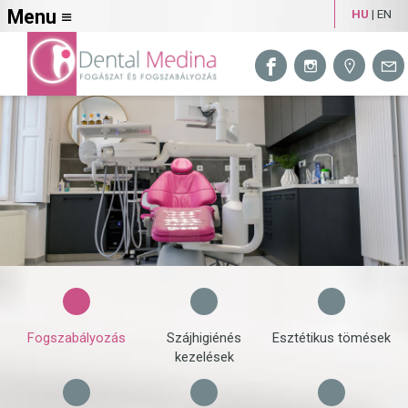
Menu ≡
HU
|
EN
Fogszabályozás
Szájhigiénés
Esztétikus tömések
kezelések