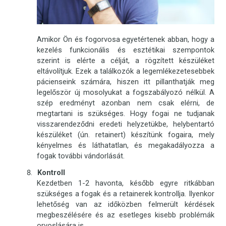
Amikor Ön és fogorvosa egyetértenek abban, hogy a
kezelés funkcionális és esztétikai szempontok
szerint is elérte a célját, a rögzített készüléket
eltávolítjuk. Ezek a találkozók a legemlékezetesebbek
pácienseink számára, hiszen itt pillanthatják meg
legelőször új mosolyukat a fogszabályozó nélkül. A
szép eredményt azonban nem csak elérni, de
megtartani is szükséges. Hogy fogai ne tudjanak
visszarendeződni eredeti helyzetükbe, helybentartó
készüléket (ún. retainert) készítünk fogaira, mely
kényelmes és láthatatlan, és megakadályozza a
fogak további vándorlását.
Kontroll
Kezdetben 1-2 havonta, később egyre ritkábban
szükséges a fogak és a retainerek kontrollja. Ilyenkor
lehetőség van az időközben felmerült kérdések
megbeszélésére és az esetleges kisebb problémák
orvoslására is.