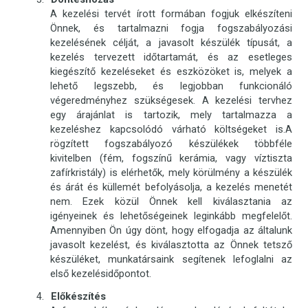
A kezelési tervét írott formában fogjuk elkészíteni
Önnek, és tartalmazni fogja fogszabályozási
kezelésének célját, a javasolt készülék típusát, a
kezelés tervezett időtartamát, és az esetleges
kiegészítő kezeléseket és eszközöket is, melyek a
lehető legszebb, és legjobban funkcionáló
végeredményhez szükségesek. A kezelési tervhez
egy árajánlat is tartozik, mely tartalmazza a
kezeléshez kapcsolódó várható költségeket is.A
rögzített fogszabályozó készülékek többféle
kivitelben (fém, fogszínű kerámia, vagy víztiszta
zafírkristály) is elérhetők, mely körülmény a készülék
és árát és küllemét befolyásolja, a kezelés menetét
nem. Ezek közül Önnek kell kiválasztania az
igényeinek és lehetőségeinek leginkább megfelelőt.
Amennyiben Ön úgy dönt, hogy elfogadja az általunk
javasolt kezelést, és kiválasztotta az Önnek tetsző
készüléket, munkatársaink segítenek lefoglalni az
első kezelésidőpontot.
Előkészítés