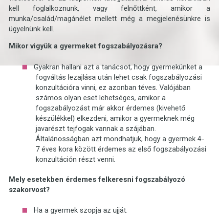
kell foglalkoznunk, vagy felnőttként, amikor a
munka/család/magánélet mellett még a megjelenésünkre is
ügyelnünk kell.
Mikor vigyük a gyermeket fogszabályozásra?
Gyakran hallani azt a tanácsot, hogy gyermekünket a
fogváltás lezajlása után lehet csak fogszabályozási
konzultációra vinni, ez azonban téves. Valójában
számos olyan eset lehetséges, amikor a
fogszabályozást már akkor érdemes (kivehető
készülékkel) elkezdeni, amikor a gyermeknek még
javarészt tejfogak vannak a szájában.
Általánosságban azt mondhatjuk, hogy a gyermek 4-
7 éves kora között érdemes az első fogszabályozási
konzultáción részt venni.
Mely esetekben érdemes felkeresni fogszabályozó
szakorvost?
Ha a gyermek szopja az ujját.