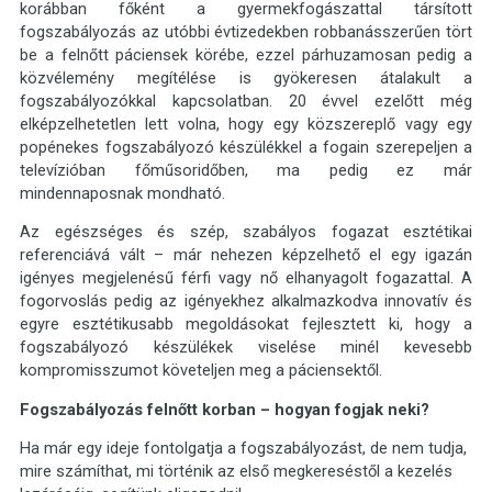
korábban főként a gyermekfogászattal társított
fogszabályozás az utóbbi évtizedekben robbanásszerűen tört
be a felnőtt páciensek körébe, ezzel párhuzamosan pedig a
közvélemény megítélése is gyökeresen átalakult a
fogszabályozókkal kapcsolatban. 20 évvel ezelőtt még
elképzelhetetlen lett volna, hogy egy közszereplő vagy egy
popénekes fogszabályozó készülékkel a fogain szerepeljen a
televízióban főműsoridőben, ma pedig ez már
mindennaposnak mondható.
Az egészséges és szép, szabályos fogazat esztétikai
referenciává vált – már nehezen képzelhető el egy igazán
igényes megjelenésű férfi vagy nő elhanyagolt fogazattal. A
fogorvoslás pedig az igényekhez alkalmazkodva innovatív és
egyre esztétikusabb megoldásokat fejlesztett ki, hogy a
fogszabályozó készülékek viselése minél kevesebb
kompromisszumot követeljen meg a páciensektől.
Fogszabályozás felnőtt korban – hogyan fogjak neki?
Ha már egy ideje fontolgatja a fogszabályozást, de nem tudja,
mire számíthat, mi történik az első megkereséstől a kezelés