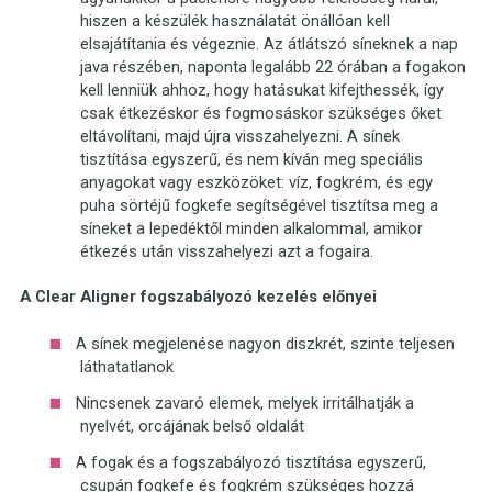
hiszen a készülék használatát önállóan kell
elsajátítania és végeznie. Az átlátszó síneknek a nap
java részében, naponta legalább 22 órában a fogakon
kell lenniük ahhoz, hogy hatásukat kifejthessék, így
csak étkezéskor és fogmosáskor szükséges őket
eltávolítani, majd újra visszahelyezni. A sínek
tisztítása egyszerű, és nem kíván meg speciális
anyagokat vagy eszközöket: víz, fogkrém, és egy
puha sörtéjű fogkefe segítségével tisztítsa meg a
síneket a lepedéktől minden alkalommal, amikor
étkezés után visszahelyezi azt a fogaira.
A Clear Aligner fogszabályozó kezelés előnyei
A sínek megjelenése nagyon diszkrét, szinte teljesen
láthatatlanok
Nincsenek zavaró elemek, melyek irritálhatják a
nyelvét, orcájának belső oldalát
A fogak és a fogszabályozó tisztítása egyszerű,
csupán fogkefe és fogkrém szükséges hozzá