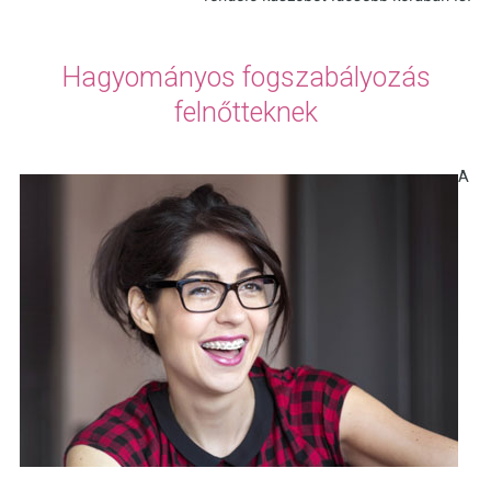
Hagyományos fogszabályozás
felnőtteknek
A