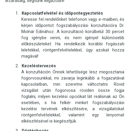
lezárásáig, segítünk eligazodni!
Kapcsolatfelvétel és időpontegyeztetés
Keresse fel rendelőnket telefonon vagy e-mailben, és
kérjen időpontot fogszabályozási konzultációra Dr.
Molnár Edinához. A konzultáció körülbelül 30 percet
fog igénybe venni, és nem igényel különösebb
előkészületeket. Ha rendelkezik korábbi fogászati
leletekkel, röntgenfelvételekkel, úgy azokat hozza
magával!
Kezeléstervezés
A konzultáción Önnek lehetősége lesz megosztania
fogorvosunkkal, mi zavarja leginkább a fogazatával
kapcsolatban, min szeretne változtatni. Rövid
vizsgálat után fogorvosa röviden össze fogja
foglalni, milyen kezelési opciókat lát reálisnak az Ön
esetében, s ha felkér minket fogszabályozási
kezelési tervének elkészítésére, a vizsgálatokat
röntgenfelvételekkel, valamint egy lenyomat
elkészítésével is kiegészítjük.
Döntéshozás