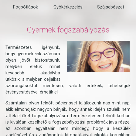
Fogpótlások
Gyökérkezelés
Szájsebészet
Gyermek fogszabályozás
Természetes igényünk,
hogy gyermekeink számára
olyan jövőt biztosítsunk,
melyben életük minél
kevesebb akadályba
ütközik, s melyben céljaikat
szorongásoktól mentesen, valódi értékeik, tehetségük
érvényesítésével érhetik el.
Számtalan olyan felnőtt pácienssel találkozunk nap mint nap,
akik elmondják: nagyon bánják, hogy annak idején szüleik nem
vitték el őket fogszabályozásra. Természetesen felnőtt korban
is kiválóan kezelhető a fogszabályozási problémák java része,
az azonban egyáltalán nem mindegy, hogy a készülék
viselésével és az időpontok látogatásával iskolás korunkban