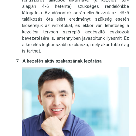
rendszeres állítások alkalmával (a kezelési terv
alapján 4-6 hetente) szükséges rendelőnkbe
látogatnia. Az időpontok során ellenőrizzük az előző
találkozás óta elért eredményt, szükség esetén
kicseréljük az ívdrótokat, és ekkor van lehetőség a
kezelési tervben szereplő kiegészítő eszközök
bevezetésére is, amennyiben javasoltunk ilyesmit. Ez
a kezelés leghosszabb szakasza, mely akár több évig
is tarthat.
A kezelés aktív szakaszának lezárása