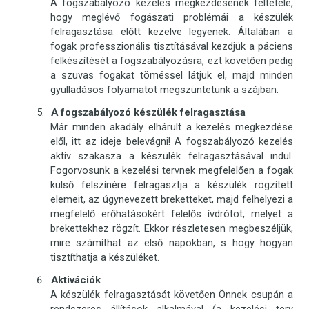
A fogszabályozó kezelés megkezdésének feltétele,
hogy meglévő fogászati problémái a készülék
felragasztása előtt kezelve legyenek. Általában a
fogak professzionális tisztításával kezdjük a páciens
felkészítését a fogszabályozásra, ezt követően pedig
a szuvas fogakat töméssel látjuk el, majd minden
gyulladásos folyamatot megszüntetünk a szájban.
A fogszabályozó készülék felragasztása
Már minden akadály elhárult a kezelés megkezdése
elől, itt az ideje belevágni! A fogszabályozó kezelés
aktív szakasza a készülék felragasztásával indul.
Fogorvosunk a kezelési tervnek megfelelően a fogak
külső felszínére felragasztja a készülék rögzített
elemeit, az úgynevezett breketteket, majd felhelyezi a
megfelelő erőhatásokért felelős ívdrótot, melyet a
brekettekhez rögzít. Ekkor részletesen megbeszéljük,
mire számíthat az első napokban, s hogy hogyan
tisztíthatja a készüléket.
Aktivációk
A készülék felragasztását követően Önnek csupán a